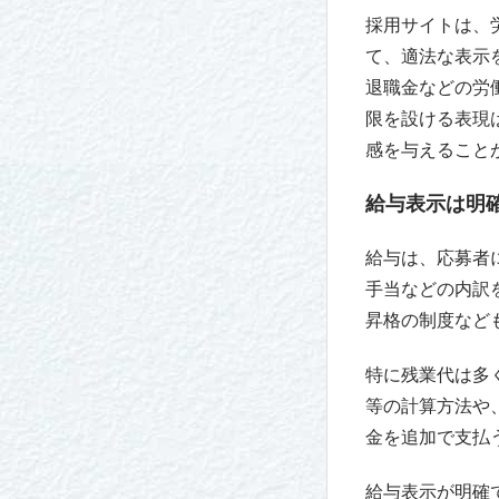
採用サイトは、
て、適法な表示
退職金などの労
限を設ける表現
感を与えること
給与表示は明
給与は、応募者
手当などの内訳
昇格の制度など
特に残業代は多
等の計算方法や
金を追加で支払
給与表示が明確