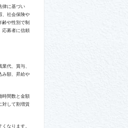
法律に基づい
暇、社会保険や
年齢や性別で制
、応募者に信頼
残業代、賞与、
込み額、昇給や
働時間数と金額
に対して割増賃
すくなります。