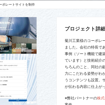
ーポレートサイトを制作
プロジェクト詳
菊川工業様のコーポレ
ました。会社の特長で
事例（ソート機能で建
ています）と技術紹介
ちろんのこと、同社の
力にこだわる姿勢がわかる
うコンテンツも設置。
が伝わる内容に仕上が
※弊社パートナーの
株式
案件