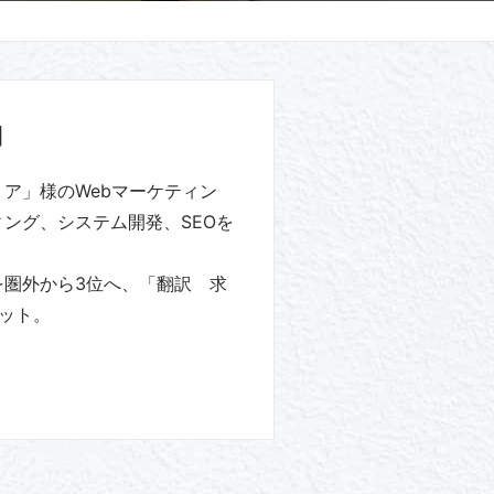
細
ア」様のWebマーケティン
ング、システム開発、SEOを
を圏外から3位へ、「翻訳 求
ット。