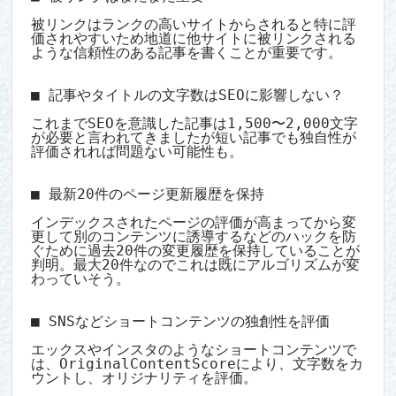
被リンクはランクの高いサイトからされると特に評
価されやすいため地道に他サイトに被リンクされる
ような信頼性のある記事を書くことが重要です。

■ 記事やタイトルの文字数はSEOに影響しない？

これまでSEOを意識した記事は1,500〜2,000文字
が必要と言われてきましたが短い記事でも独自性が
評価されれば問題ない可能性も。

■ 最新20件のページ更新履歴を保持

インデックスされたページの評価が高まってから変
更して別のコンテンツに誘導するなどのハックを防
ぐために過去20件の変更履歴を保持していることが
判明。最大20件なのでこれは既にアルゴリズムが変
わっていそう。

■ SNSなどショートコンテンツの独創性を評価

エックスやインスタのようなショートコンテンツで
は、OriginalContentScoreにより、文字数をカ
ウントし、オリジナリティを評価。
