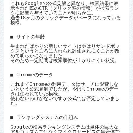
これもGoogleの公式見解と異なり、検索結果に表
示された際のCTR（クリック率の情報）が検索ラン
クに影響を与えていることが明らかに。

過去18ヶ月のクリックデータがベースになっている
模様。

■ サイトの年齢

生まれたばかりの新しいサイトはやはりサンドボッ
クスというところに入れられ評価されにくことが改
めて明らかになりました。

そのため一定期間は検索順位が上がりにくい状況。

■ Chromeのデータ

これまでChromeの利用データはサーチに影響しな
いという公式見解でしたが、やはりChromeのデー
タは使われていた模様。

使わないわけがないですが公式では否定していまし
た。

■ ランキングシステムの仕組み

Googleの検索ランキングシステムは単体の巨大な
アルゴリズムではなくマイクロサービスの集合体で