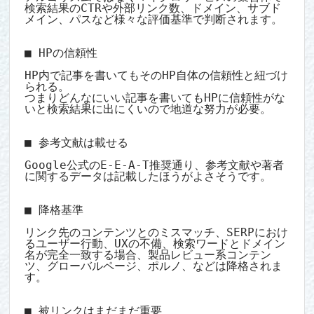
検索結果のCTRや外部リンク数、ドメイン、サブド
メイン、パスなど様々な評価基準で判断されます。

■ HPの信頼性

HP内で記事を書いてもそのHP自体の信頼性と紐づけ
られる。

つまりどんなにいい記事を書いてもHPに信頼性がな
いと検索結果に出にくいので地道な努力が必要。

■ 参考文献は載せる

Google公式のE-E-A-T推奨通り、参考文献や著者
に関するデータは記載したほうがよさそうです。

■ 降格基準

リンク先のコンテンツとのミスマッチ、SERPにおけ
るユーザー行動、UXの不備、検索ワードとドメイン
名が完全一致する場合、製品レビュー系コンテン
ツ、グローバルページ、ポルノ、などは降格されま
す。

■ 被リンクはまだまだ重要
