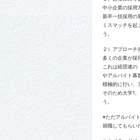
中小企業の採用
新卒一括採用の
ミスマッチを起
う。
２）アプローチ
多くの企業が採
これは経団連の
やアルバイト募
積極的に行い、
そのため大学1
う。
※ただアルバイ
就職してもらい