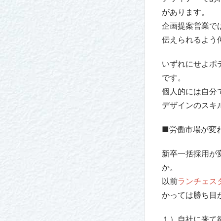
があります。
企画提案営業で
伝えられるよう
いずれにせよポ
です。
個人的には自分
デザインのスキ
■労働市場が変
新卒一括採用が
か。
以前
ランチェス
かっては勝ち目
１）自社に来て