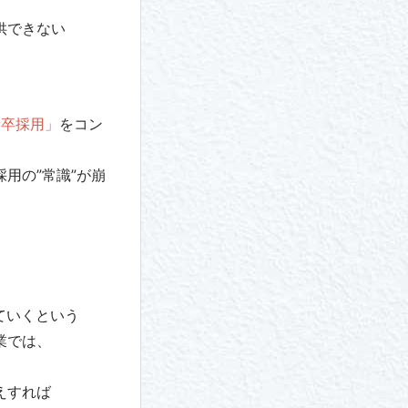
供できない
、
新卒採用」
をコン
用の”常識”が崩
ていくという
業では、
えすれば