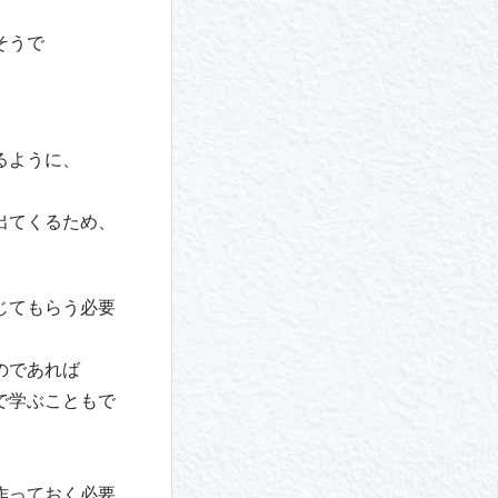
そうで
るように、
。
出てくるため、
じてもらう必要
のであれば
で学ぶこともで
作っておく必要