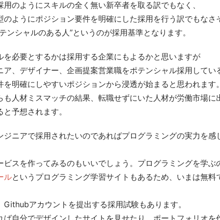
採用のようにスキルの全く無い新卒者を取る訳でもなく、
型のようにポジション要件を明確にした採用を行う訳でもなさ
ポテンシャルのある人”というのが採用基準となります。
ルを必要とするかは採用する企業にもよるかと思いますが
ニア、デザイナー、企画提案営業職をポテンシャル採用してい
件を明確にしやすいポジションから浸透が始まると思われます
らも人材ミスマッチの結果、転職せずにいた人材が労働市場に
ると予想されます。
ンジニアで採用されたいのであればプログラミングの実力を感
ービスを作ってみるのもいいでしょう。プログラミングを学ぶ
ール
というプログラミング学習サイトもあるため、いまは無料
Githubアカウントを提出する採用試験もあります。
れば自分でデザインしたサイトを見せたり、ポートフォリオを