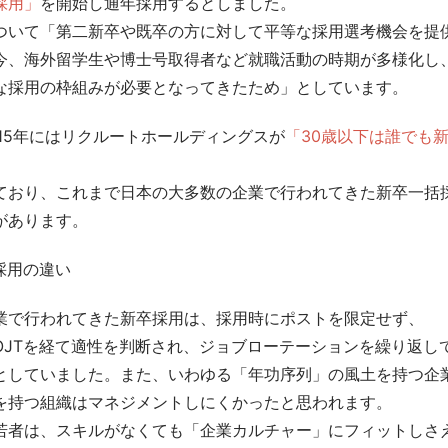
採用」
を開始し通年採用するとしました。
ついて「第二新卒や既卒の方に対して平等な採用選考機会を提
今、海外留学生や博士号取得者など就職活動の時期が多様化し
な採用の枠組みが必要となってきたため」としています。
015年にはリクルートホールディングスが
「30歳以下は誰でも
ており、これまで日本の大多数の企業で行われてきた新卒一括採
があります。
採用の違い
業で行われてきた新卒採用は、採用時にポストを限定せず、
OJTを経て適性を判断され、ジョブローテーションを繰り返し
としていました。また、いわゆる「年功序列」の風土を持つ企
を持つ組織はマネジメントしにくかったと思われます。
若者は、スキルがなくても「企業カルチャー」にフィットしさ