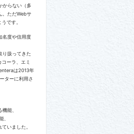
かからない（多
ん。ただWebサ
ようです。
知名度や信用度
取り扱ってきた
コカコーラ、エミ
eraは2013年
ルーターに利用さ
る機能、
機能、
羅されていました。