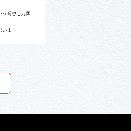
いう発想も万国
思います。