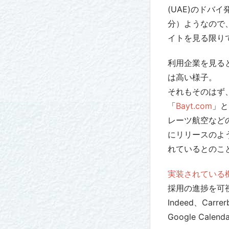
(UAE)のドバイ
分）ようなので、
イトを見る限り
利用企業を見る
は高い様子。
それもそのはず
「
Bayt.com
」と
レーツ航空などの大
にリリースのよう
れているとのこ
実装されている
採用の進捗を可
Indeed、Car
Google Ca