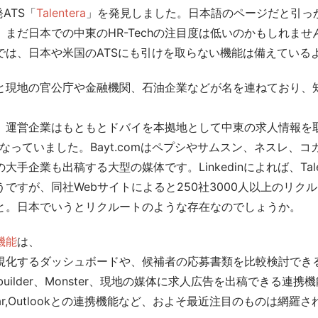
発ATS「
Talentera
」を発見しました。日本語のページだと引っ
まだ日本での中東のHR-Techの注目度は低いのかもしれませ
では、日本や米国のATSにも引けを取らない機能は備えている
と現地の官公庁や金融機関、石油企業などが名を連ねており、
、運営企業はもともとドバイを本拠地として中東の求人情報を
なっていました。Bayt.comはペプシやサムスン、ネスレ、
手企業も出稿する大型の媒体です。Linkedinによれば、Talent
ですが、同社Webサイトによると250社3000人以上のリク
と。日本でいうとリクルートのような存在なのでしょうか。
機能
は、
視化するダッシュボードや、候補者の応募書類を比較検討でき
rerbuilder、Monster、現地の媒体に求人広告を出稿できる連携
lendar,Outlookとの連携機能など、およそ最近注目のものは網